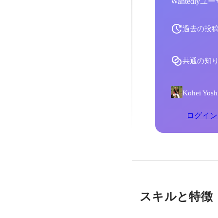
Wantedl
過去の投
共通の知
Kohei 
ログイン
スキルと特徴