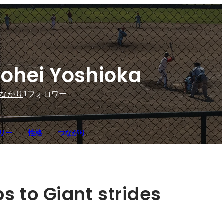
ohei Yoshioka
1
ながり
フォロワー
リー
性格
つながり
s to Giant strides