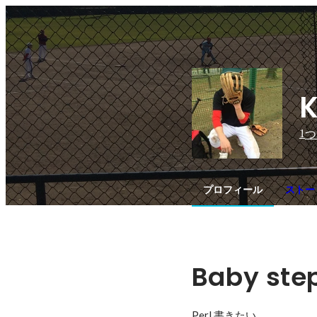
K
1
つ
プロフィール
ストー
Baby step
Perl 書きたい...