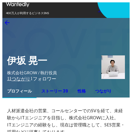
アプリを使う
400万人が利用するビジネスSNS
伊坂 晃一
株式会社GROW / 執行役員
11
1
つながり
フォロワー
プロフィール
ストーリー 39
性格
つながり
人材派遣会社の営業、コールセンターでのSVを経て、未経
験からITエンジニアを目指し、株式会社GROWに入社。

ITエンジニアの経験をし、現在は管理職として、SES営業・
採用などに従事しております。
