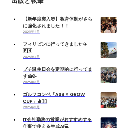
出版と執筆
【新年度突入🌸】教育体制がさら
に強化されました！！
2025年4月
フィリピンに行ってきました✈️
🇵🇭
2025年4月
プチ誕生日会を定期的に行ってま
す🍰🥳
2025年3月
ゴルフコンペ「ASB × GROW
CUP」⛳️🏌️‍♀️
2025年3月
IT会社勤務の営業がおすすめする
仕事で使える生成AI💻