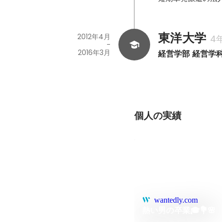
東洋大学
2012年4月
4
-
2016年3月
経営学部 経営学
個人の実績
wantedly.com
熱い男の卒業🎓💐🌸