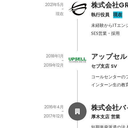
株式会社G
2021年5月
-
現在
執行役員
現在
未経験からITエン
SES営業・採用
アップセル
2018年1月
-
2019年12月
セブ支店 SV
コールセンターのフ
インターン生の教
株式会社バ
2016年4月
-
2017年12月
厚木支店 営業
短期単発派遣の法