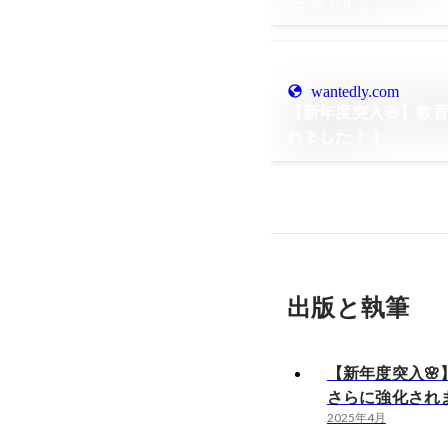
2023年11月
wantedly.com
【新年度突入🌸】教
れました！！
出版と執筆
【新年度突入🌸
さらに強化され
2025年4月