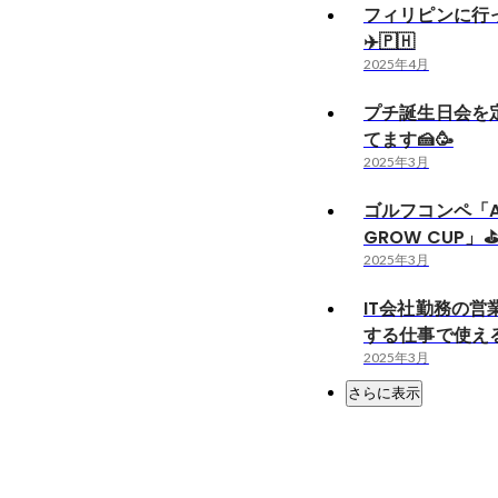
フィリピンに行
✈️🇵🇭
2025年4月
プチ誕生日会を
てます🍰🥳
2025年3月
ゴルフコンペ「AS
GROW CUP」⛳️🏌️
2025年3月
IT会社勤務の営
する仕事で使える
2025年3月
さらに表示