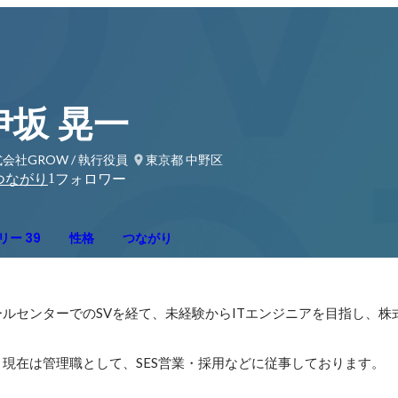
伊坂 晃一
会社GROW / 執行役員
東京都 中野区
1
つながり
フォロワー
リー 39
性格
つながり
ルセンターでのSVを経て、未経験からITエンジニアを目指し、株
、現在は管理職として、SES営業・採用などに従事しております。
