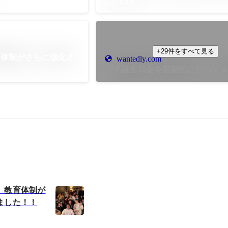
2025年4月
+29件をすべて見る
育体制がさらに強化さ
wantedly.com
プチ誕生日会を定期的に行ってます
】教育体制が
ました！！