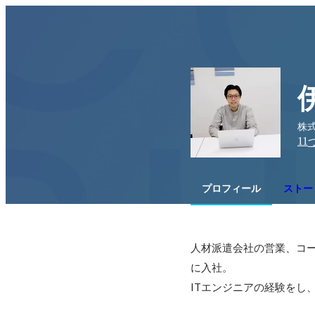
株式
11
プロフィール
ストー
人材派遣会社の営業、コー
に入社。

ITエンジニアの経験をし