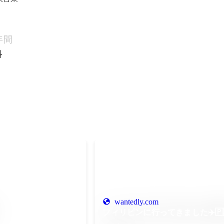
年間
科
wantedly.com
フィリピンに行ってきました✈️🇵