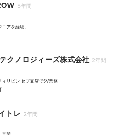
ROW
5年間
ジニアを経験。

テクノロジィーズ株式会社
2年間
ィリピン セブ支店でSV業務

育
イトレ
2年間
人営業