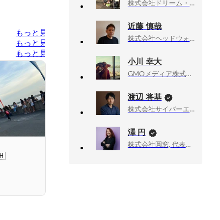
株式会社ドリーム・シアター, 代表取締役
近藤 慎哉
もっと見る
株式会社ヘッドウォータースプロフェッショナルズ, 代表取締役
もっと見る
もっと見る
小川 幸大
GMOメディア株式会社, エンジニアリングマネージャー
渡辺 将基
株式会社サイバーエージェント, 新R25編集長
澤 円
株式会社圓窓, 代表取締役
