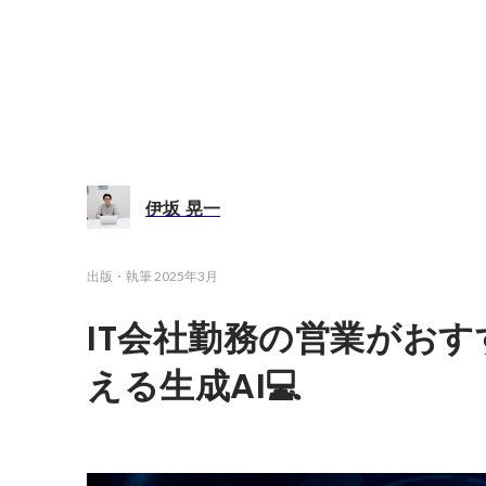
伊坂 晃一
出版・執筆
2025年3月
IT会社勤務の営業がお
える生成AI💻