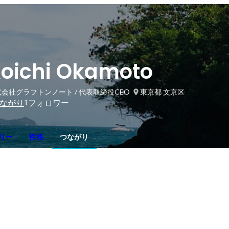
oichi Okamoto
会社グラフトンノート / 代表取締役CEO
東京都 文京区
1
ながり
フォロワー
リー
性格
つながり