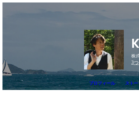
K
株式
3
つ
プロフィール
ストー