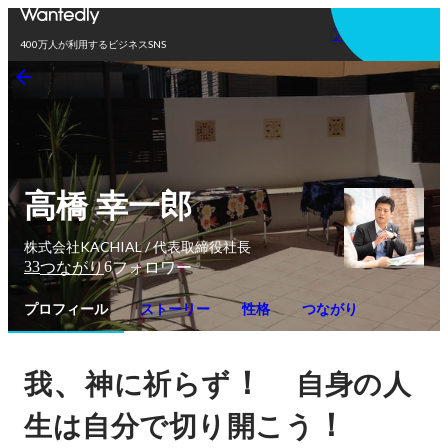
アプリを使う
400万人が利用するビジネスSNS
高橋 幸一郎
株式会社KACHIAL / 代表取締役社長
33
6
つながり
フォロワー
プロフィール
ストーリー
性格
つながり
、
！　
我
神に祈らず
自身の人
！
生は自分で切り開こう