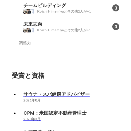
チームビルディング
3
Koichi Himemiya
と
その他2人
が+1
未来志向
3
Koichi Himemiya
と
その他2人
が+1
調整力
受賞と資格
サウナ・スパ健康アドバイザー
2021年8月
CPM：米国認定不動産管理士
2020年3月