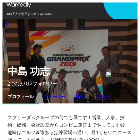
アプリを使う
400万人が利用するビジネスSNS
中島 功志
2
2
つながり
フォロワー
プロフィール
ストーリー
性格
つながり
スプリーダムグループの何でも屋です！営業、人事、技
術、総務、会社設立からコンビニ運営までやってます😊

趣味はゴルフ⛳隙あらば練習場へ通い、月1くらいでコース
回ってます💨ラウンド仲間募集中です(^O^)／