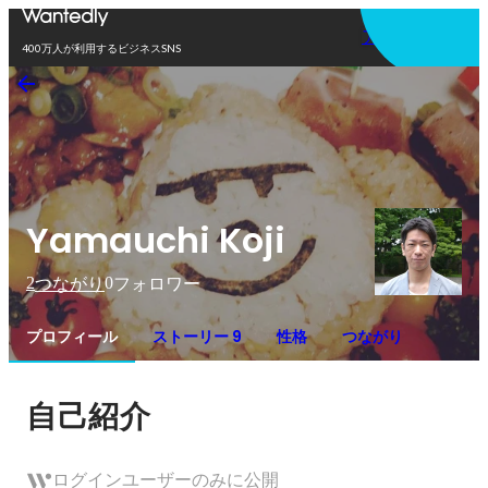
アプリを使う
400万人が利用するビジネスSNS
Yamauchi Koji
2
0
つながり
フォロワー
プロフィール
ストーリー 9
性格
つながり
自己紹介
ログインユーザーのみに公開