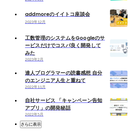
addmoreのイイトコ座談会
2023年12月
工数管理のシステムをGoogleのサ
ービスだけでコスパ良く開発して
みた
2023年2月
達人プログラマーの読書感想 自分
のエンジニア人生と重ねて
2022年11月
自社サービス 「キャンペーン告知
アプリ」の開発秘話
2022年5月
さらに表示