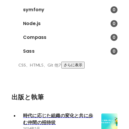
symfony
0
Node.js
0
Compass
0
Sass
0
CSS、HTML5、Git
他7件
さらに表示
出版と執筆
時代に応じた組織の変化と共に歩
む仲間の招待状
2024年5月