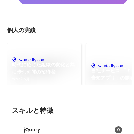
個人の実績
wantedly.com
時代に応じた組織の変化と共
wantedly.com
自社サービス 「キ
に歩む仲間の招待状
告知アプリ」の開
2024年5月
スキルと特徴
jQuery
0