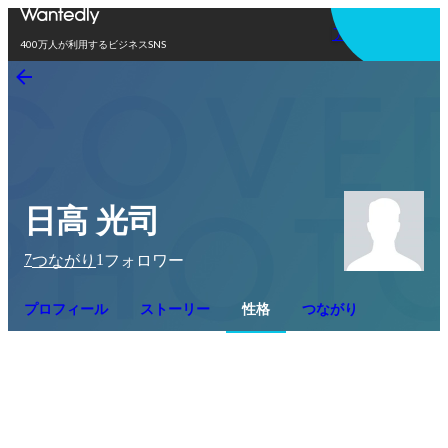
アプリを使う
400万人が利用するビジネスSNS
日高 光司
7
1
つながり
フォロワー
プロフィール
ストーリー
性格
つながり