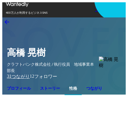
アプリを使う
400万人が利用するビジネスSNS
高橋 晃樹
クラフトバンク株式会社 / 執行役員 地域事業本
部長
31
12
つながり
フォロワー
プロフィール
ストーリー
性格
つながり