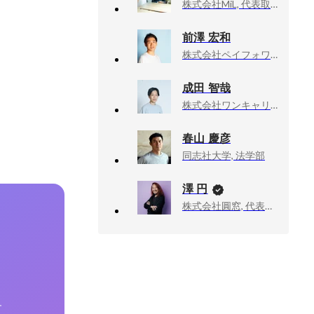
株式会社MiL, 代表取締役社長
前澤 宏和
株式会社ペイフォワード, 代表取締役
成田 智哉
株式会社ワンキャリア, コンサルティングセールス部 部長
春山 慶彦
同志社大学, 法学部
澤 円
株式会社圓窓, 代表取締役
す