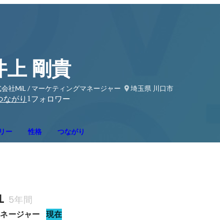
井上 剛貴
会社MiL / マーケティングマネージャー
埼玉県 川口市
1
つながり
フォロワー
リー
性格
つながり
L
5年間
マネージャー
現在