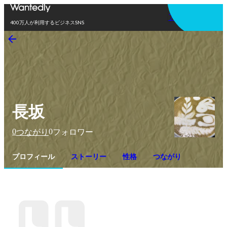
アプリを使う
400万人が利用するビジネスSNS
長坂
0
0
つながり
フォロワー
プロフィール
ストーリー
性格
つながり