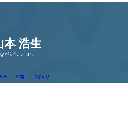
山本 浩生
0
ながり
フォロワー
リー
性格
つながり