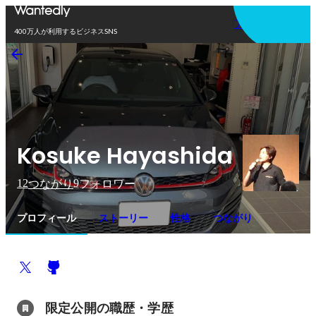
アプリを使う
400万人が利用するビジネスSNS
Kosuke Hayashida
12
9
つながり
フォロワー
プロフィール
ストーリー
性格
つながり
限定公開の職歴・学歴