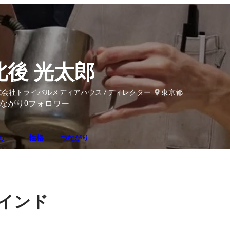
北後 光太郎
式会社トライバルメディアハウス / ディレクター
東京都
0
ながり
フォロワー
リー
性格
つながり
インド