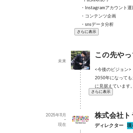
・Instagramアカウント運
・コンテンツ企画

・snsデータ分析
さらに表示
この先やっ
未来
<今後のビジョン>

2050年になっ
に見据えています
さらに表示
株式会社ト
2025年11月
-
現在
ディレクター
現