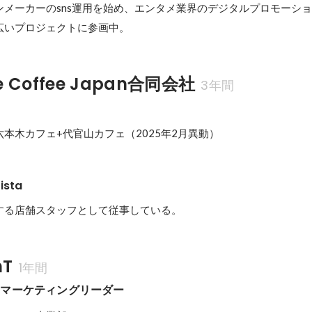
ンメーカーのsns運用を始め、エンタメ業界のデジタルプロモーシ
広いプロジェクトに参画中。
tle Coffee Japan合同会社
3年間
offee六本木カフェ+代官山カフェ（2025年2月異動）
sta
する店舗スタッフとして従事している。
nT
1年間
ーマーケティングリーダー