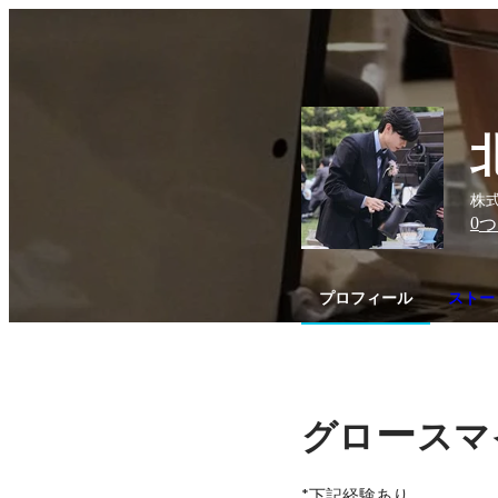
株
0
つ
プロフィール
ストー
ー
グロ
スマ
*下記経験あり
