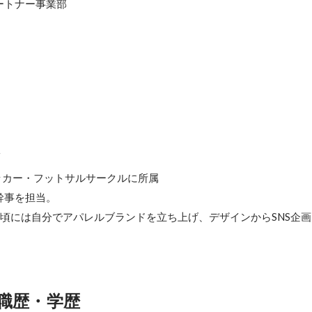
トナー事業部　

科
ッカー・フットサルサークルに所属

事を担当。

の頃には自分でアパレルブランドを立ち上げ、デザインからSNS企
職歴・学歴