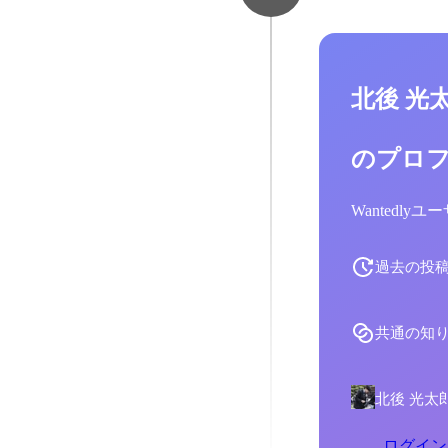
北後 光
のプロ
Wantedl
過去の投
共通の知
北後 光太
ログイン