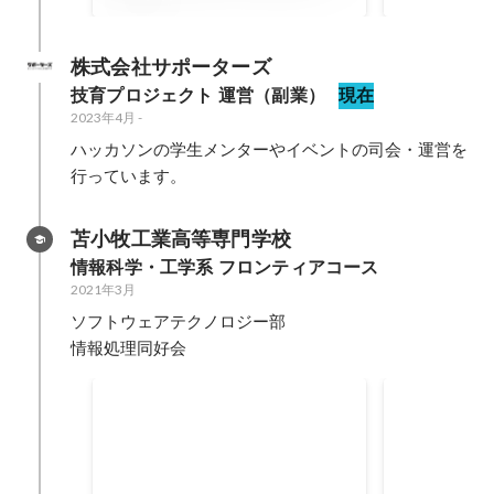
事業／サービスへの想い
株式会社サポーターズ
技育プロジェクト 運営（副業）
現在
2023年4月
-
ハッカソンの学生メンターやイベントの司会・運営を
行っています。
苫小牧工業高等専門学校
情報科学・工学系 フロンティアコース
2021年3月
ソフトウェアテクノロジー部

情報処理同好会
TwoGate DevCamp(オンライ
北海道学生ア
ンハッカソン) 優勝
ンフィニッ
2020年5月
2020年2月