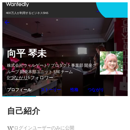
アプリを使う
400万人が利用するビジネスSNS
向平 琴未
株式会社ウィルゲート / プロダクト事業部 開発グ
ループ 開発本部ユニット SREチーム
0
6
つながり
フォロワー
プロフィール
ストーリー
性格
つながり
自己紹介
ログインユーザーのみに公開