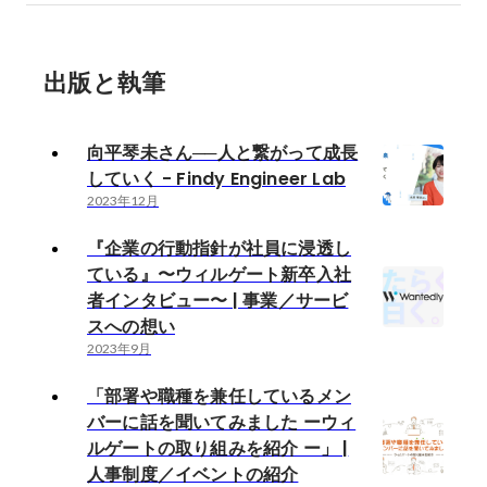
しいこと」
出版と執筆
向平琴未さん──人と繋がって成長
していく - Findy Engineer Lab
2023年12月
『企業の行動指針が社員に浸透し
ている』〜ウィルゲート新卒入社
者インタビュー〜 | 事業／サービ
スへの想い
2023年9月
「部署や職種を兼任しているメン
バーに話を聞いてみました ーウィ
ルゲートの取り組みを紹介 ー」 |
人事制度／イベントの紹介