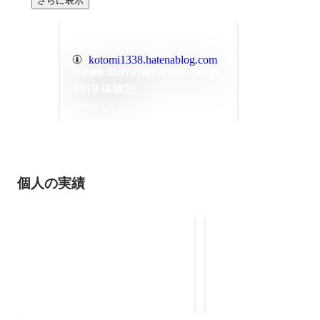
さらに表示
kotomi1338.hatenablog.com
freee Summer Internship
2019 体験記
2019年8月
個人の実績
PHPカンファレンス福岡
PHPerKaigi 20
2023 登壇
ッフ & 登壇
15分レギュラートーク「伝えた
事前準備からやるコア
い！オフラインのカンファレンス
して参加。 LT登壇。
に参加するメリットと参加してか
なたはPhpStormく
2023年6月
ら200%楽しむために実践してほ
カットキーを何個知っ