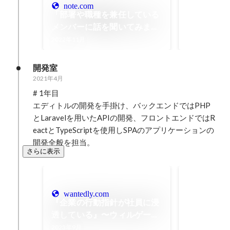
2022年6月
note.com
「部署や職種を兼任している
メンバーに話を聞いてみまし
た ーウィルゲートの取り組み
2022年11月
を紹介 ー」 | 人事制度／イベ
ントの紹介
開発室
2021年4月
# 1年目

エディトルの開発を手掛け、バックエンドではPHP
とLaravelを用いたAPIの開発、フロントエンドではR
eactとTypeScriptを使用しSPAのアプリケーションの
開発全般を担当。
さらに表示
16期4Q Wi
2022年3月
wantedly.com
『企業の行動指針が社員に浸
透している』〜ウィルゲート
新卒入社者インタビュー〜 |
2023年9月