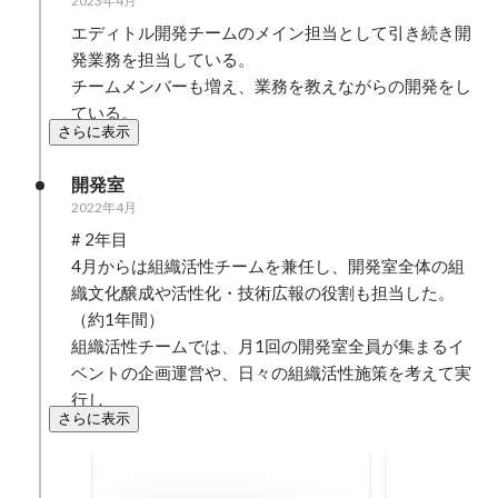
2023年4月
エディトル開発チームのメイン担当として引き続き開
発業務を担当している。

チームメンバーも増え、業務を教えながらの開発をし
ている。
さらに表示
開発室
2022年4月
# 2年目

4月からは組織活性チームを兼任し、開発室全体の組
織文化醸成や活性化・技術広報の役割も担当した。
（約1年間）

組織活性チームでは、月1回の開発室全員が集まるイ
ベントの企画運営や、日々の組織活性施策を考えて実
行し
さらに表示
17期1Q 開発