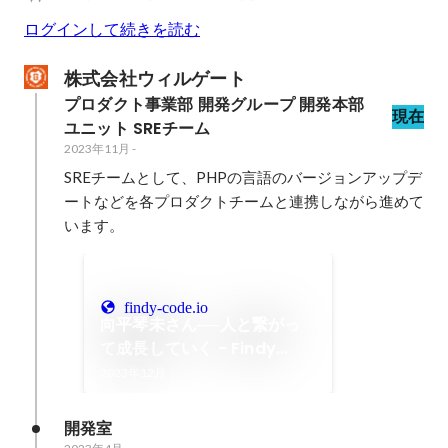
ログインして続きを読む
株式会社ウィルゲート
プロダクト事業部 開発グループ 開発本部
現在
ユニット SREチーム
2023年11月
-
SREチームとして、PHPの言語のバージョンアップデ
ートなどを各プロダクトチームと連携しながら進めて
います。
findy-code.io
向平琴未さん──人と繋がっ
て成長していく - Findy
Engineer Lab
2023年12月
開発室