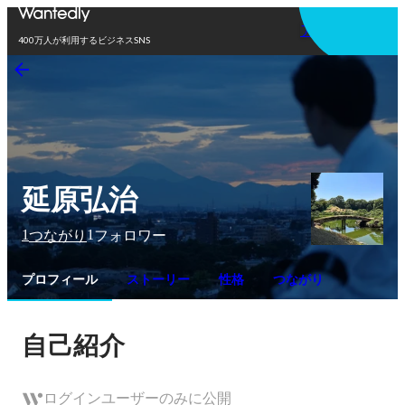
アプリを使う
400万人が利用するビジネスSNS
延原弘治
1
1
つながり
フォロワー
プロフィール
ストーリー
性格
つながり
自己紹介
ログインユーザーのみに公開