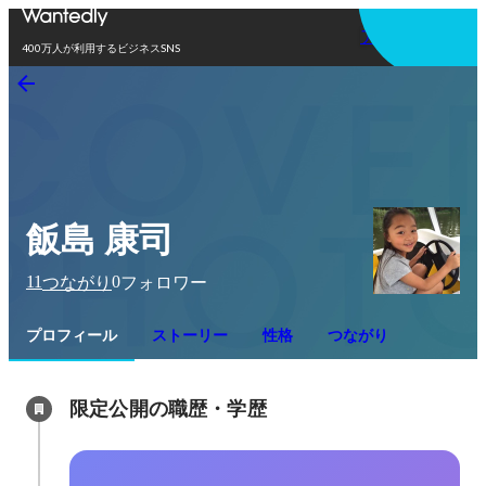
アプリを使う
400万人が利用するビジネスSNS
飯島 康司
11
0
つながり
フォロワー
プロフィール
ストーリー
性格
つながり
限定公開の職歴・学歴