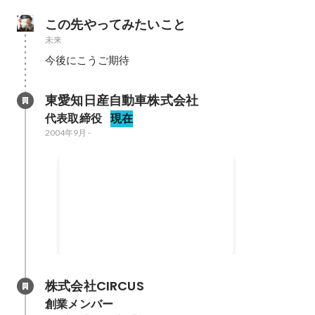
この先やってみたいこと
未来
今後にこうご期待
東愛知日産自動車株式会社
代表取締役
現在
2004年9月
-
ADKでの会社員時代から
CIRCUS創業までの起業力を
5年先に起業したいあなたへ。カ
習得したセルフドキュメンタ
ーディーラー経営者・青木宏将の
リー
本質的働き方ブログ
2017年9月
株式会社CIRCUS
創業メンバー