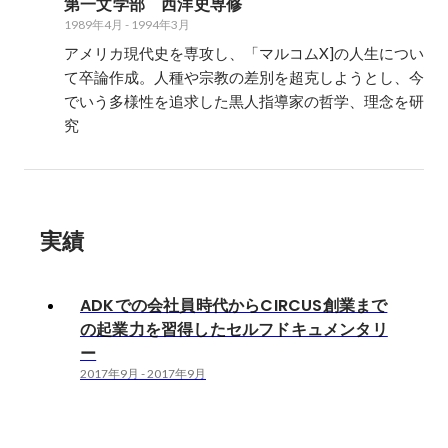
第一文学部　西洋史専修
1989年4月
-
1994年3月
アメリカ現代史を専攻し、「マルコムX]の人生につい
て卒論作成。人種や宗教の差別を超克しようとし、今
でいう多様性を追求した黒人指導家の哲学、理念を研
究
実績
ADKでの会社員時代からCIRCUS創業まで
の起業力を習得したセルフドキュメンタリ
ー
2017年9月
-
2017年9月