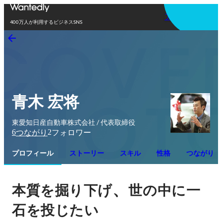
アプリを使う
400万人が利用するビジネスSNS
青木 宏将
東愛知日産自動車株式会社 / 代表取締役
6
2
つながり
フォロワー
プロフィール
ストーリー
スキル
性格
つながり
、
本質を掘り下げ
世の中に一
石を投じたい