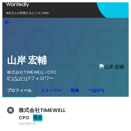
アプリを使う
400万人が利用するビジネスSNS
山岸 宏輔
株式会社TIMEWELL / CPO
0
0
つながり
フォロワー
プロフィール
ストーリー
性格
つながり
株式会社TIMEWELL
CPO
現在
2023年7月
-