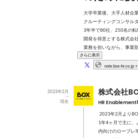
大学卒業後、大手人材企業
クルーティングコンサルタ
3年半で80社、250名
開発を得意とする株式会社
業務を担いながら、事業
さらに表示
note.box-hr.co.jp
+
株式会社BO
2023年2月
-
現在
HR Enableme
 2023年2月よりBOXにジョイン。

1年4ヶ月で主に、
内向けのロープレ等の