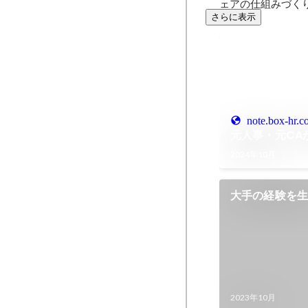
ェアの仕組みづく
さらに表示
note.box-hr.co
元人事・元CAが
2024年10月
大手の経験を
る。“スピード
企業出身のふ
2023年10月