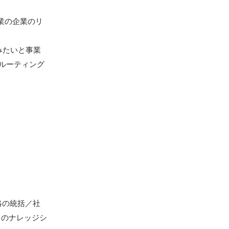
業の企業のリ
みたいと事業
クルーティング
略の統括／社
開）のナレッジシ