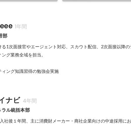
eee
1年間
用部
ける1次面接官やエージェント対応、スカウト配信、2次面接以降の
ング業務全域を担当。

ティング知識習得の勉強会実施
イナビ
4年間
ネラル統括本部
属。入社後１年間、主に消費財メーカー・商社企業向けの中途採用に