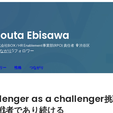
outa Ebisawa
会社BOX / HR Enablement事業部(RPO) 責任者
渋谷区
5
ながり
フォロワー
リー
性格
つながり
llenger as a challenger
挑
戦者であり続ける