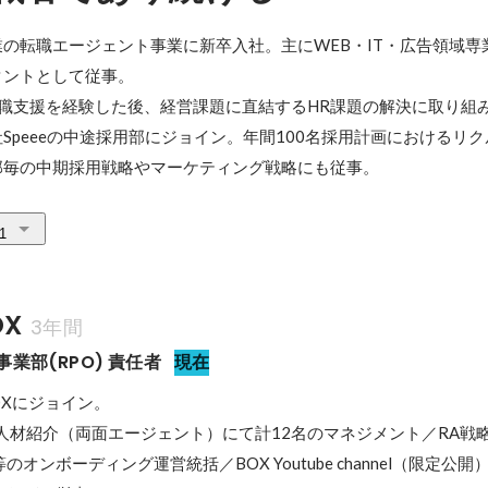
の転職エージェント事業に新卒入社。主にWEB・IT・広告領域専
ントとして従事。

の転職支援を経験した後、経営課題に直結するHR課題の解決に取り組
Speeeの中途採用部にジョイン。年間100名採用計画におけるリ
部毎の中期採用戦略やマーケティング戦略にも従事。
1
X
3年間
nt事業部(RPO) 責任者
現在
人材紹介（両面エージェント）にて計12名のマネジメント／RA戦
オンボーディング運営統括／BOX Youtube channel（限定公