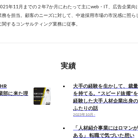
〜2021年11月までの２年7か月にわたって主にweb・IT、広告企業
業務を担当。顧客のニーズに対して、中途採用市場の市況感に照ら
に関するコンサルティング業務に従事。
実績
HR
大手の経験を生かして、裁
t事業部に来た理
を持てる。“スピード抜擢”
経験した大手人材企業出身
ふたりの話
2023年10月
-
「人材紹介事業にはロマン
ある」 転職で気づいた想い