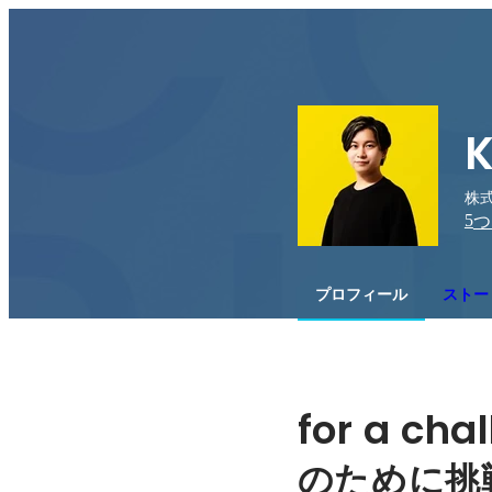
K
株式
5
つ
プロフィール
ストー
for a cha
のために挑