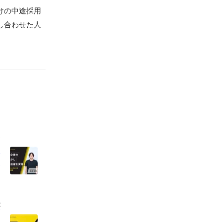
向けの中途採用
し合わせた人
量
を
の
が