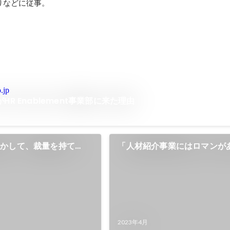
りなどに従事。
.jp
HR Enablement事業部に来た理由
生かして、裁量を持て
「人材紹介事業にはロマンがあ
抜擢”を経験した大手人材
職で気づいた想いを糧に、BO
たりの話
が目指すものとは
2023年4月