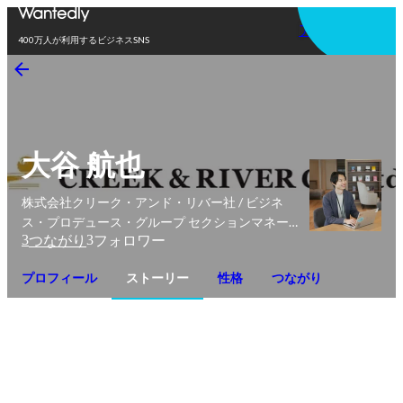
アプリを使う
400万人が利用するビジネスSNS
大谷 航也
株式会社クリーク・アンド・リバー社 / ビジネ
ス・プロデュース・グループ セクションマネー
3
3
つながり
フォロワー
ジャー
プロフィール
ストーリー
性格
つながり