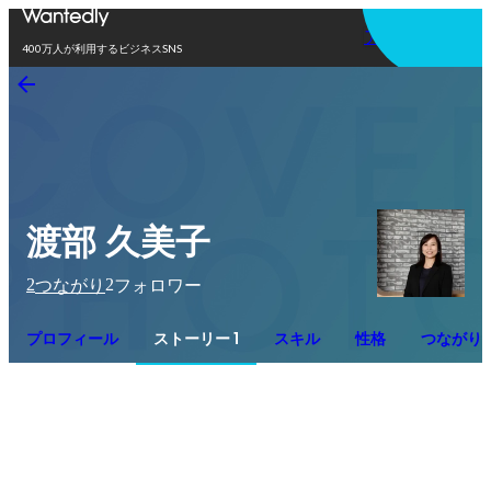
アプリを使う
400万人が利用するビジネスSNS
渡部 久美子
2
2
つながり
フォロワー
プロフィール
ストーリー 1
スキル
性格
つながり