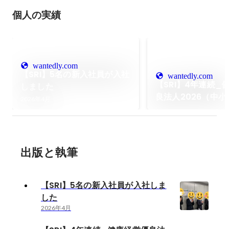
個人の実績
wantedly.com
【SRI】5名の新入社員が入社
wantedly.com
【SRI】4年連続_
しました
良法人2026（中
2026年4月
部門）』に認定さ
出版と執筆
【SRI】5名の新入社員が入社しま
した
2026年4月