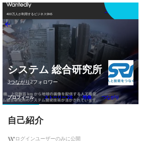
アプリを使う
400万人が利用するビジネスSNS
システム 総合研究所
3
2
つながり
フォロワー
プロフィール
ストーリー 26
性格
つながり
自己紹介
ログインユーザーのみに公開