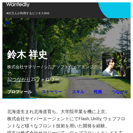
アプリを使う
400万人が利用するビジネスSNS
鈴木 祥史
株式会社サマリー / シニアソフトウェアエンジニ
ア
32
25
つながり
フォロワー
プロフィール
ストーリー
スキル
性格
つながり
北海道生まれ北海道育ち。大学院卒業を機に上京。

株式会社サイバーエージェントにてFlash, Unity, ウェブフロ
ントなど様々なフロント技術を用いた開発を経験。

現在は株式会社サマリーにて、ウェブフロントエンドを主