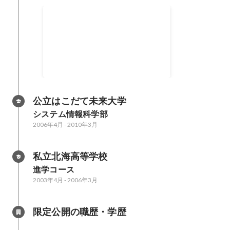
Unihand企業組合
大学時代に友人とUnihand企業組
合を設立し、理事に就任。地域企
業のWEB制作や環境ポータルサイ
ト「Myeco宣言」の立ち上げ・運
用を行い、得られた寄付金で
「Myeco祭」を主催し、地域に植
公立はこだて未来大学
樹活動を行った。制作による開発
システム情報科学部
スキルに加え、企業の方との調整
2006年4月
-
2010年3月
など様々な経験を積むことができ
た。 js, html/css, PHP,
ActionScript3.0
私立北海高等学校
進学コース
2003年4月
-
2006年3月
限定公開の職歴・学歴