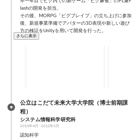
卒一年目でピグ内での新ゲーム「ピグ麻雀」のPL兼F
lashの開発を担当。

その後、MORPG「ピグブレイブ」の立ち上げに参加
後、新規事業準備でアバターの3D表現や新しい遊び
方の検証をUnityを用いて開発を行った。
さらに表示
ベストグローアップ賞
グッドスタ
2018年4月
2013年5月
公立はこだて未来大学大学院（博士前期課
程）
システム情報科学研究科
2010年4月
-
2012年3月
認知科学