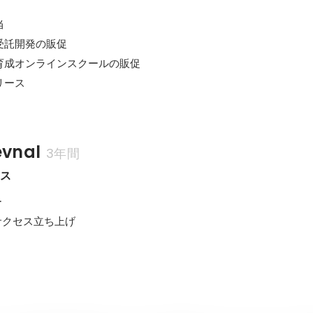


受託開発の販促

育成オンラインスクールの販促

リース
vnal
3年間
セス


サクセス立ち上げ