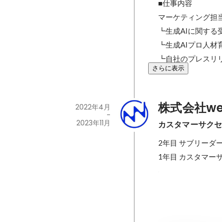
■仕事内容

マーケティング担当
┗生成AIに関する
┗生成AIプロ人材
┗自社のプレスリ
さらに表示
株式会社we
2022年4月
-
2023年11月
カスタマーサク
2年目 サブリーダー
1年目 カスタマー