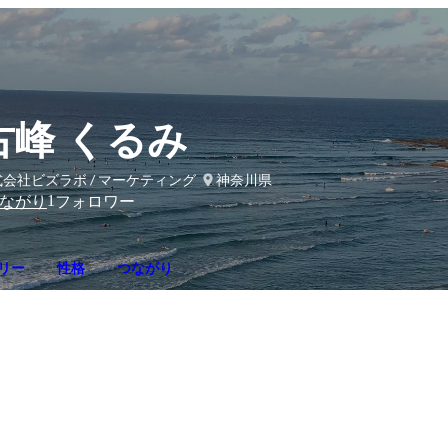
古峰 くるみ
会社ビズラボ / マーケティング
神奈川県
1
ながり
フォロワー
リー
性格
つながり