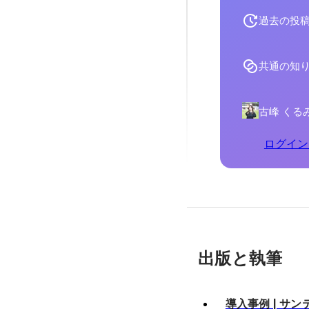
過去の投
共通の知
古峰 くる
ログイン
出版と執筆
導入事例 | サ