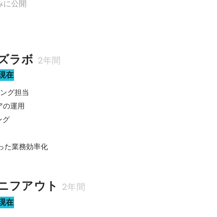
みに公開
ズラボ
2年間
現在
ング担当

の運用

グ

ニフアウト
2年間
現在