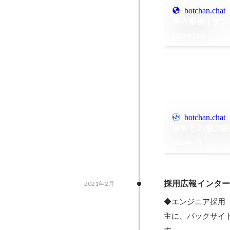
botchan.chat
導入事例 | サ
2023年11月
botchan.chat
顧客との魅力
2023年7月
採用広報インタ
2021年2月
◆エンジニア採用

主に、バックサイ