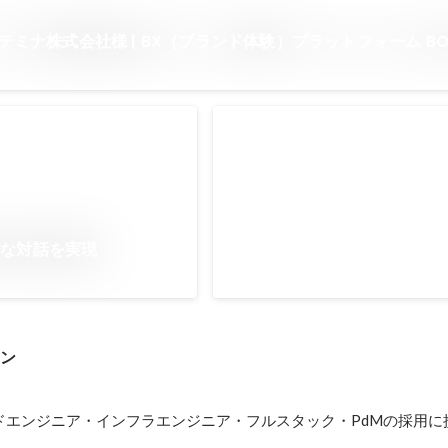
ンテミナ株式会社様 | BX（ブランド体験）プラットフォーム BO
BTOCHAN AWARD
担当クライアントとしてアワード
ト
2023年1月
的な対話を実現
ーン
ドエンジニア・インフラエンジニア・フルスタック・PdMの採用に