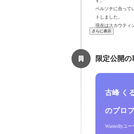
す。

ペルソナに合って
トしました。

現在はスカウティ
さらに表示
限定公開の
古峰 く
のプロ
Wantedl