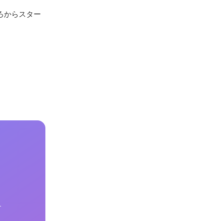
ろからスター
す