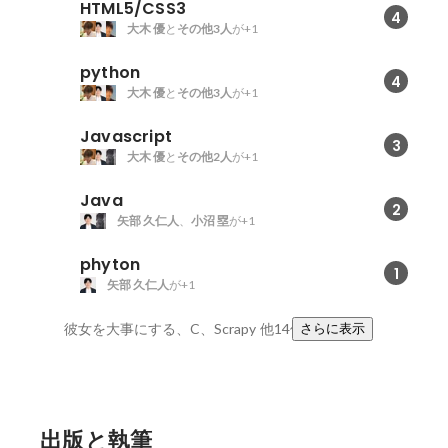
HTML5/CSS3
4
大木 優
と
その他3人
が+1
python
4
大木 優
と
その他3人
が+1
Javascript
3
大木 優
と
その他2人
が+1
Java
2
矢部 久仁人
、
小沼 塁
が+1
phyton
1
矢部 久仁人
が+1
彼女を大事にする、C、Scrapy
他14件
さらに表示
出版と執筆