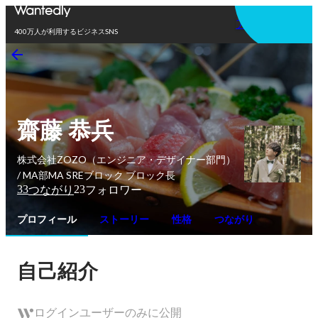
アプリを使う
400万人が利用するビジネスSNS
齋藤 恭兵
株式会社ZOZO（エンジニア・デザイナー部門）
/ MA部MA SREブロック ブロック長
33
23
つながり
フォロワー
プロフィール
ストーリー
性格
つながり
自己紹介
ログインユーザーのみに公開