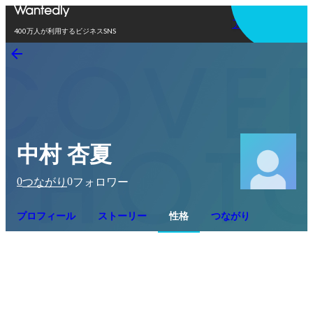
アプリを使う
400万人が利用するビジネスSNS
中村 杏夏
0
0
つながり
フォロワー
プロフィール
ストーリー
性格
つながり