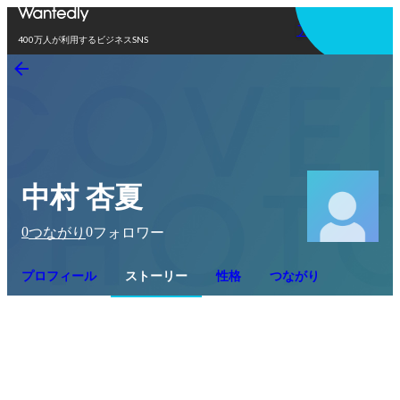
アプリを使う
400万人が利用するビジネスSNS
中村 杏夏
0
0
つながり
フォロワー
プロフィール
ストーリー
性格
つながり