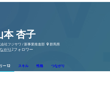
山本 杏子
会社フジサワ / 新事業推進部
群馬県
2
ながり
フォロワー
ー 12
スキル
性格
つながり