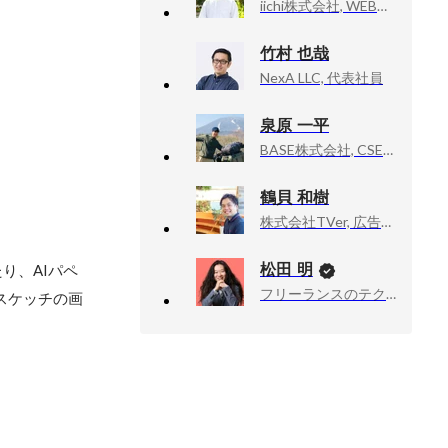
iichi株式会社, WEBエンジニア
竹村 也哉
NexA LLC, 代表社員
泉原 一平
BASE株式会社, CSE(コーポレートエンジニア)
鶴貝 和樹
株式会社TVer, 広告事業本部
松田 明
り、AIパペ
フリーランスのテクニカルアドバイザー業, 技術顧問
スケッチの画