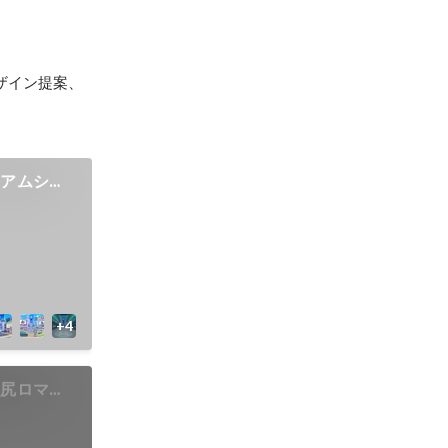
ザイン提案、
リアムシテ
罵尻ロマ子