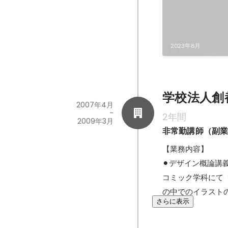
2023年8月
学校法人創
2007年4月
-
2年間
2009年3月
非常勤講師（副
【業務内容】

⚫︎デザイン概論講義
コミック学科にて「
の中でのイラスト
さらに表示