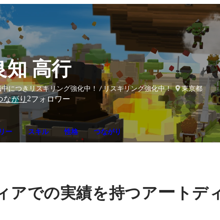
良知 高行
職中につきリスキリング強化中！ / リスキリング強化中！
東京都
2
つながり
フォロワー
リー
スキル
性格
つながり
ー
ィアでの実績を持つア
トデ