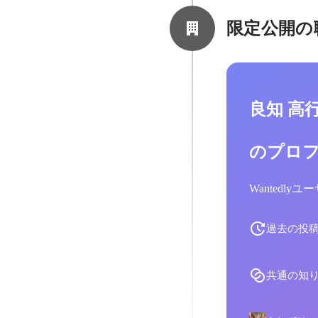
限定公開の
良知 高
のプロ
Wantedl
過去の投
共通の知