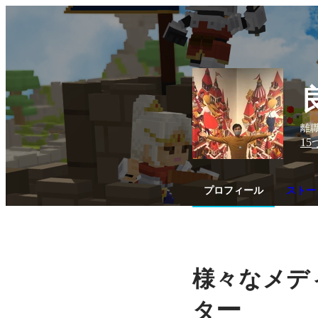
離
15
プロフィール
ストー
様々なメデ
ー
タ