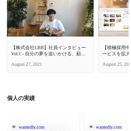
【株式会社LBB】社員インタビュー
【積極採用中
Vol.1 - 自分の夢を追いかける、顧客
ービスを拡大
対応のプロ・小原の想いとは
作る！LBB
August 27, 2021
August 25, 20
ます！
個人の実績
wantedly.com
wantedly.com