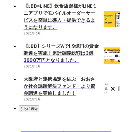
【LBB×LINE】飲食店舗様がLINEミ
ニアプリでモバイルオーダーサー
ビスを簡単に導入・提供できるよ
うになります。
2021年6月
【LBB】シリーズAで1.9億円の資金
調達を実施！累計調達総額は3億
3600万円となりました。
2021年5月
大阪府と連携協定を結ぶ「おおさ
か社会課題解決ファンド」より資
金調達を実施しました！
2021年3月
さらに表示