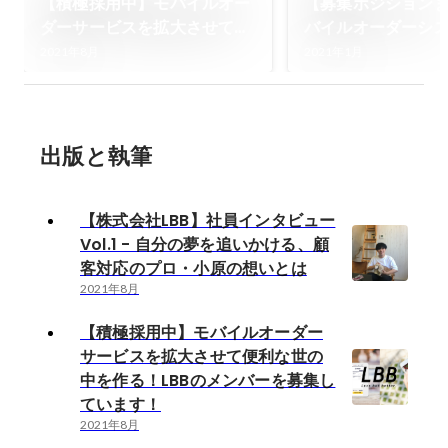
【積極採用中】モバイルオー
【募集ポジション
ダーサービスを拡大させて便
バイルオーダーシ
利な世の中を作る！LBBのメ
ビスを展開するLB
2021年8月
2021年1月
ンバーを募集しています！
用中です！
出版と執筆
【株式会社LBB】社員インタビュー
Vol.1 - 自分の夢を追いかける、顧
客対応のプロ・小原の想いとは
2021年8月
【積極採用中】モバイルオーダー
サービスを拡大させて便利な世の
中を作る！LBBのメンバーを募集し
ています！
2021年8月