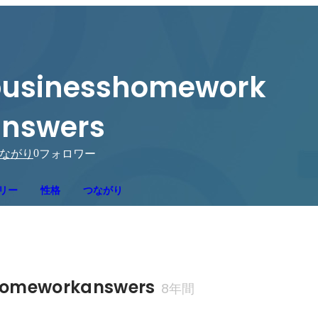
usinesshomework
nswers
0
ながり
フォロワー
リー
性格
つながり
homeworkanswers
8年間