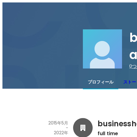
b
a
0
つ
プロフィール
ストー
business
2015年5月
-
2022年
full time