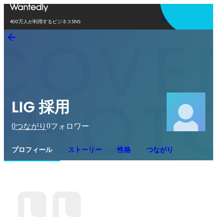
アプリを使う
400万人が利用するビジネスSNS
LIG 採用
0
0
つながり
フォロワー
プロフィール
ストーリー
性格
つながり