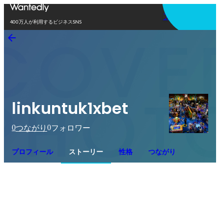
アプリを使う
400万人が利用するビジネスSNS
linkuntuk1xbet
0
0
つながり
フォロワー
プロフィール
ストーリー
性格
つながり