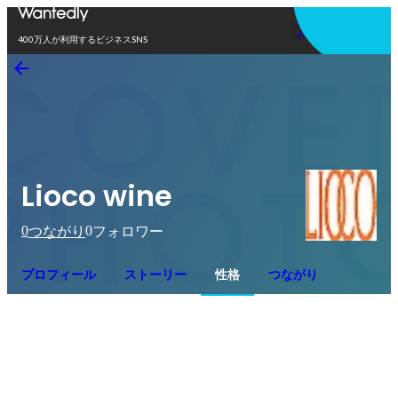
アプリを使う
400万人が利用するビジネスSNS
Lioco wine
0
0
つながり
フォロワー
プロフィール
ストーリー
性格
つながり