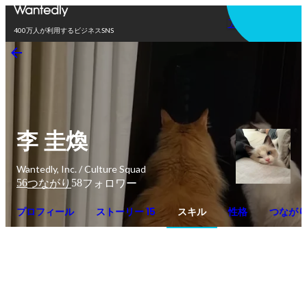
アプリを使う
400万人が利用するビジネスSNS
李 圭煥
Wantedly, Inc. / Culture Squad
56
58
つながり
フォロワー
プロフィール
ストーリー 15
スキル
性格
つなが