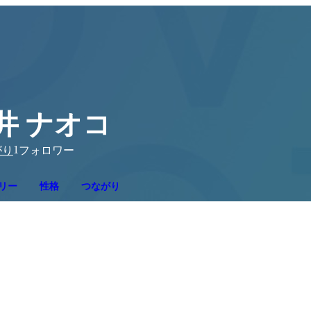
井 ナオコ
1
がり
フォロワー
リー
性格
つながり