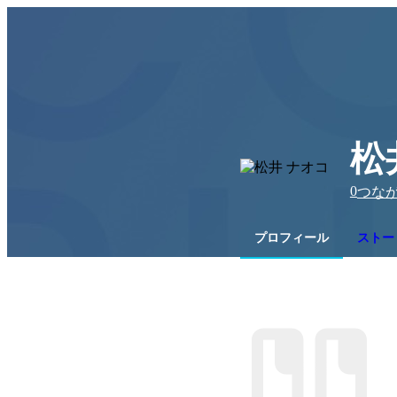
松
0
つな
プロフィール
ストー