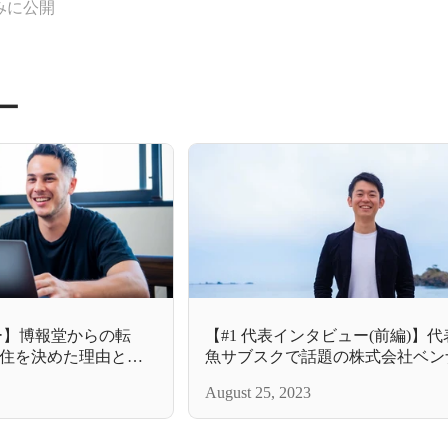
みに公開
ー
ー】博報堂からの転
【#1 代表インタビュー(前編)】
住を決めた理由と
魚サブスクで話題の株式会社ベン
は？
August 25, 2023