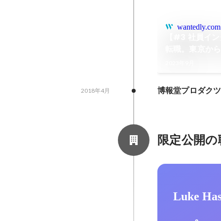
wantedly.com
【#3 社員イ
転職。東京か
とは？
2023年9月
博報堂プロダク
2018年4月
限定公開の
Luke H