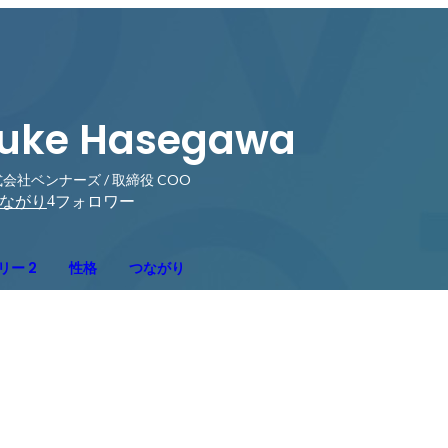
uke Hasegawa
会社ベンナーズ / 取締役 COO
4
ながり
フォロワー
リー 2
性格
つながり