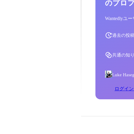
のプロ
Wantedl
過去の投
共通の知
Luke H
ログイン