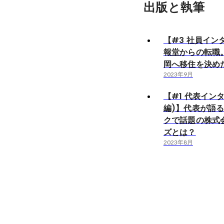
出版と執筆
【#3 社員イン
報堂からの転職
岡へ移住を決め
2023年9月
【#1 代表イン
編)】代表が語
クで話題の株式
ズとは？
2023年8月