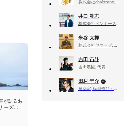
株式会社chaintope, COO
井口 剛志
株式会社ベンナーズ, CEO＆Founder
米谷 太揮
株式会社ヤマップ, 共創推進事業本部 アウトドア事業開発部 西日本統括マネージャー
吉田 宙斗
吉田農園, 代表
田村 圭介
建築家, 模型作品・執筆活動
代表が語るお
ナーズと