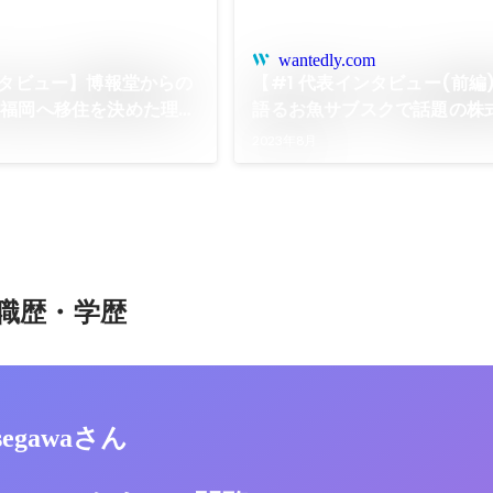
wantedly.com
ンタビュー】博報堂からの
【#1 代表インタビュー(前編
ら福岡へ移住を決めた理由
語るお魚サブスクで話題の株
ナーズとは？
2023年8月
ツ
職歴・学歴
asegawaさん