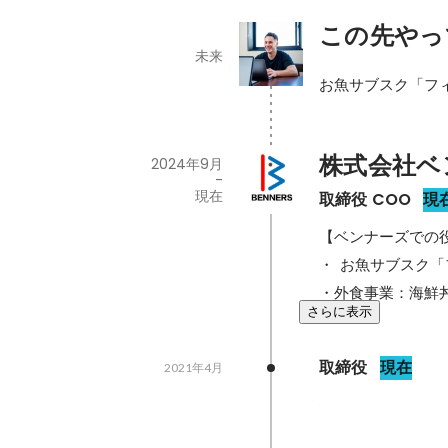
この先やっ
未来
お魚サブスク「フ
株式会社ベ
2024年9月
-
現在
取締役 COO
現
【ベンナーズでの役
・  お魚サブスク
・外食事業：海鮮
さらに表示
取締役
現在
2021年4月