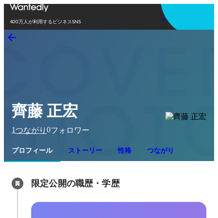
アプリを使う
400万人が利用するビジネスSNS
齊藤 正宏
1
0
つながり
フォロワー
プロフィール
ストーリー
性格
つながり
限定公開の職歴・学歴