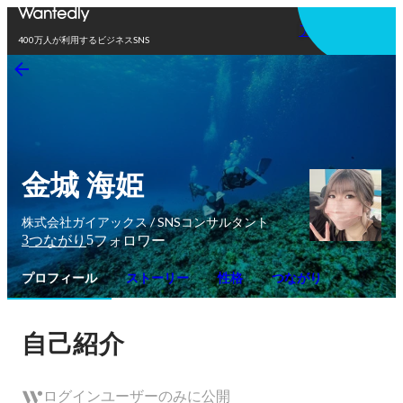
アプリを使う
400万人が利用するビジネスSNS
金城 海姫
株式会社ガイアックス / SNSコンサルタント
3
5
つながり
フォロワー
プロフィール
ストーリー
性格
つながり
自己紹介
ログインユーザーのみに公開