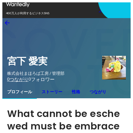
アプリを使う
400万人が利用するビジネスSNS
宮下 愛実
株式会社まほろば工房 / 管理部
0
0
つながり
フォロワー
プロフィール
ストーリー
性格
つながり
What cannot be esche
wed must be embrace