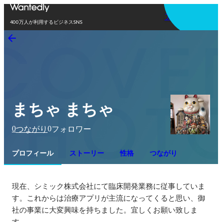
アプリを使う
400万人が利用するビジネスSNS
まちゃ まちゃ
0
0
つながり
フォロワー
プロフィール
ストーリー
性格
つながり
現在、シミック株式会社にて臨床開発業務に従事していま
す。これからは治療アプリが主流になってくると思い、御
社の事業に大変興味を持ちました。宜しくお願い致しま
す。