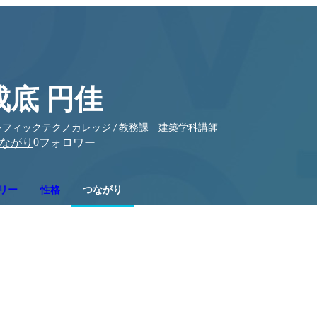
成底 円佳
シフィックテクノカレッジ / 教務課 建築学科講師
0
ながり
フォロワー
リー
性格
つながり