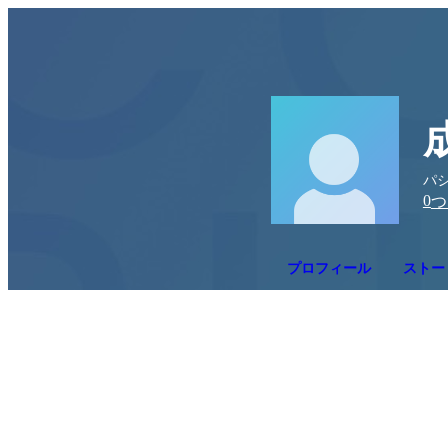
パ
0
つ
プロフィール
ストー