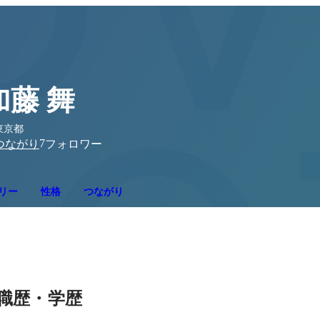
加藤 舞
東京都
7
つながり
フォロワー
リー
性格
つながり
職歴・学歴