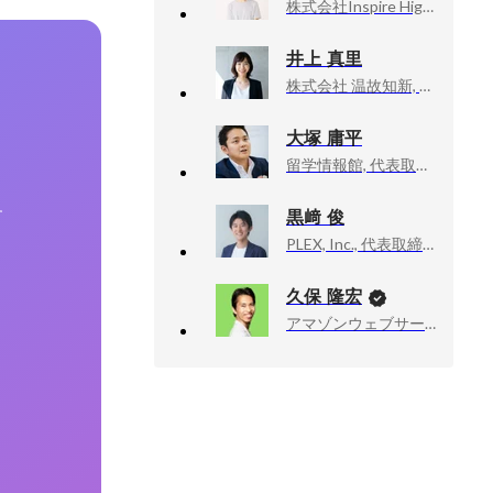
株式会社Inspire High, CEO / Founder
井上 真里
株式会社 温故知新, 人事部 ディレクター
大塚 庸平
留学情報館, 代表取締役社長
黒﨑 俊
す
PLEX, Inc., 代表取締役
久保 隆宏
アマゾンウェブサービスジャパン合同会社, Developer Relations Machine Learning