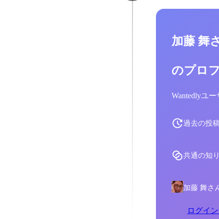
加藤 舞
のプロ
Wantedl
過去の投
共通の知
加藤 舞さ
ログイン