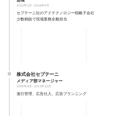
部長
2012年1月
-
2016年9月
セプテーニ社のアドテクノロジー戦略子会社

少数精鋭で現場業務全般担当
販売／運用／検収等現場業務
のあらゆること
営業専任も、広告運用専任も、進
行管理専任も体制として作れる状
態じゃなくすべて自分自身で行う
2012年1月
-
2016年9月
カオスな環境で、現場責任者とし
て従事。特にディスプレイ広告の
運用を一手にお預かりして導入プ
株式会社セプテーニ
ラットフォームや予算配分もお任
メディア部マネージャー
せいただく。進行管理の経験を活
2005年4月
-
2011年12月
かしオペレーションフローを構築
し、競合他社と比較しても圧倒的
進行管理、広告仕入、広告プランニング
に運用ミスの少ない体制を構築し
ました。
進行管理担当／広告仕入れ・
商品企画責任者