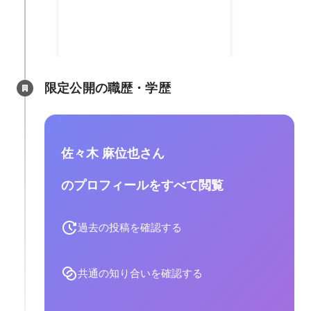
広告の進行管理、入稿から広告枠
の仕入れや独占商品開発、顧客に
合わせた企画提案等、広告の取扱
2005年4月
-
2011年12月
に関する業務を担当。買付にあた
っての社外交渉や、ミスのない納
品体制構築等、業務遂行における
限定公開の職歴・学歴
基礎的な部分を幅広く携われたこ
とで、職種を問わず業務にあたれ
る土台ができました。
佐々木 麻位也さん
のプロフィールをすべて閲覧
過去の投稿を確認する
共通の知り合いを確認する