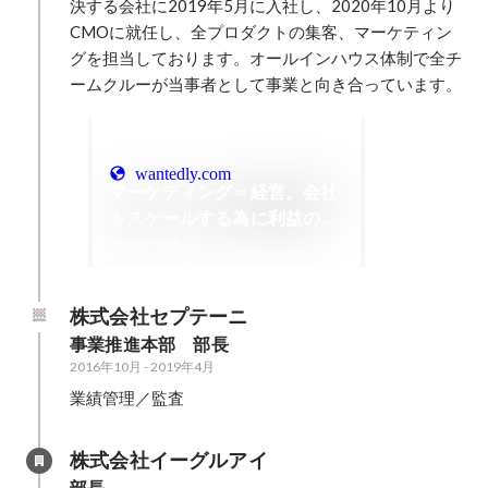
決する会社に2019年5月に入社し、2020年10月より
CMOに就任し、全プロダクトの集客、マーケティン
グを担当しております。オールインハウス体制で全チ
ームクルーが当事者として事業と向き合っています。
wantedly.com
マーケティング＝経営。会社
をスケールする為に利益の最
大化を図る
2020年10月
株式会社セプテーニ
事業推進本部　部長
2016年10月
-
2019年4月
業績管理／監査
株式会社イーグルアイ