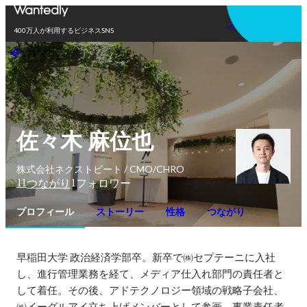
アプリを使う
400万人が利用するビジネスSNS
佐々木 麻位也
株式会社ネクストビート / CMO/CHRO
11
1
つながり
フォロワー
プロフィール
ストーリー
性格
つながり
早稲田大学 政治経済学部卒。新卒で㈱セプテーニに入社
し、進行管理業務を経て、メディア仕入れ部門の責任者と
して着任。その後、アドテクノロジー領域の戦略子会社、
㈱イーグルアイ立ち上げメンバーとして参画。事業責任者