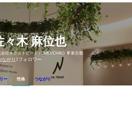
佐々木 麻位也
会社ネクストビート / CMO/CHRO
東京都
1
つながり
フォロワー
リー
性格
つながり