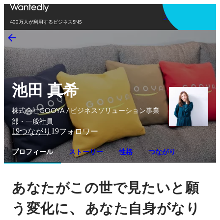
アプリを使う
400万人が利用するビジネスSNS
池田 真希
株式会社GOOYA / ビジネスソリューション事業
部・一般社員
19
19
つながり
フォロワー
プロフィール
ストーリー
性格
つながり
あなたがこの世で見たいと願
、
う変化に
あなた自身がなり