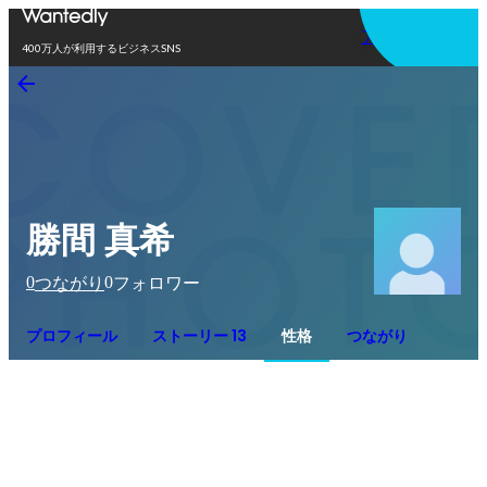
アプリを使う
400万人が利用するビジネスSNS
勝間 真希
0
0
つながり
フォロワー
プロフィール
ストーリー 13
性格
つながり