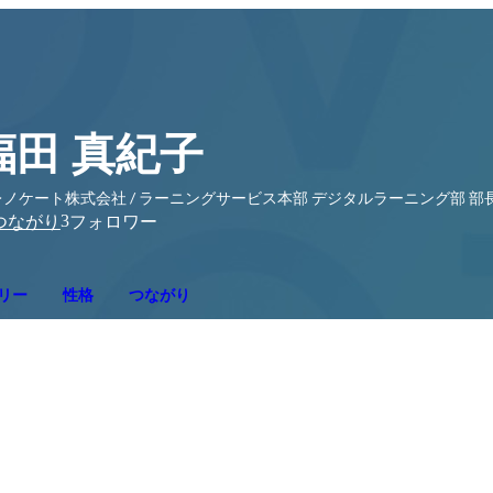
福田 真紀子
レノケート株式会社 / ラーニングサービス本部 デジタルラーニング部 部
3
つながり
フォロワー
リー
性格
つながり