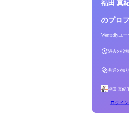
福田 真
のプロ
Wantedl
過去の投
共通の知
福田 真紀
ログイン