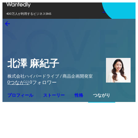
アプリを使う
400万人が利用するビジネスSNS
北澤 麻紀子
株式会社ハイパードライブ / 商品企画開発室
0
0
つながり
フォロワー
プロフィール
ストーリー
性格
つながり